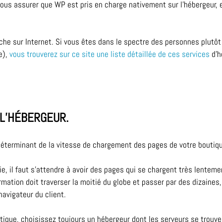
us assurer que WP est pris en charge nativement sur l’hébergeur, e
herche sur Internet. Si vous êtes dans le spectre des personnes plutô
e),
v
ous
trouverez sur ce site une liste détaillée de ces services
d’
L’HÉBERGEUR.
 déterminant de la vitesse de chargement des pages de votre boutiqu
lie, il faut s’attendre à avoir des pages qui se chargent très lentem
ormation doit traverser la moitié du globe et passer par des dizaines
navigateur du client.
utique, choisissez toujours un hébergeur dont les serveurs se trouve