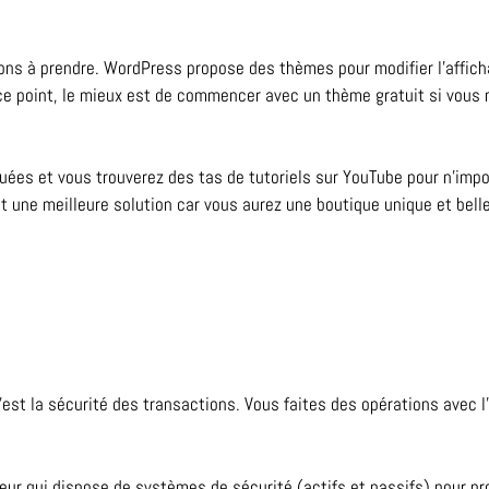
tions à prendre. WordPress propose des thèmes pour modifier l’affic
ce point, le mieux est de commencer avec un thème gratuit si vous 
uées et vous trouverez des tas de tutoriels sur YouTube pour n’impo
 une meilleure solution car vous aurez une boutique unique et belle
’est la sécurité des transactions. Vous faites des opérations avec l
geur qui dispose de systèmes de sécurité (actifs et passifs) pour p