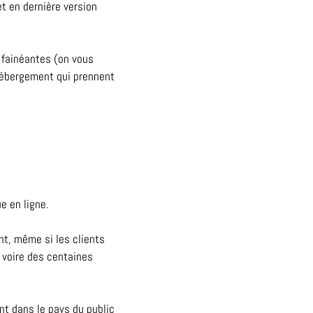
t en dernière version
t fainéantes (on vous
hébergement qui prennent
e en ligne.
ent, même si les clients
, voire des centaines
nt dans le pays du public