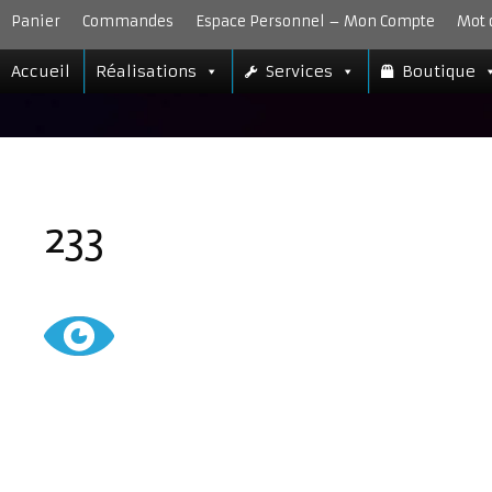
Aller
Panier
Commandes
Espace Personnel – Mon Compte
Mot 
au
contenu
Accueil
Réalisations
Services
Boutique
233