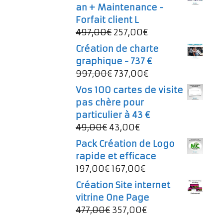
an + Maintenance -
Forfait client L
Le
Le
497,00
€
257,00
€
prix
prix
Création de charte
initial
actuel
graphique - 737 €
était :
est :
Le
Le
997,00
€
737,00
€
497,00€.
257,00€.
prix
prix
Vos 100 cartes de visite
initial
actuel
pas chère pour
était :
est :
particulier à 43 €
997,00€.
737,00€.
Le
Le
49,00
€
43,00
€
prix
prix
Pack Création de Logo
initial
actuel
rapide et efficace
était :
est :
Le
Le
197,00
€
167,00
€
49,00€.
43,00€.
prix
prix
Création Site internet
initial
actuel
vitrine One Page
était :
est :
Le
Le
477,00
€
357,00
€
197,00€.
167,00€.
prix
prix