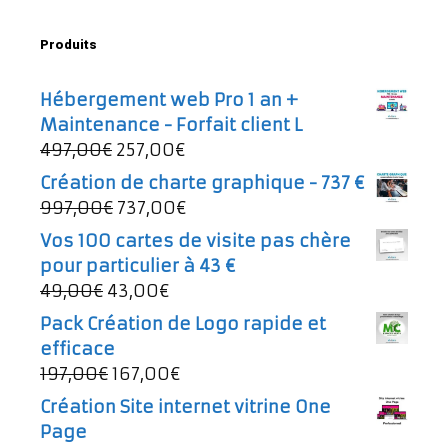
Produits
Hébergement web Pro 1 an +
Maintenance - Forfait client L
Le
Le
497,00
€
257,00
€
prix
prix
Création de charte graphique - 737 €
initial
actuel
Le
Le
997,00
€
737,00
€
était :
est :
prix
prix
Vos 100 cartes de visite pas chère
497,00€.
257,00€.
initial
actuel
pour particulier à 43 €
était :
est :
Le
Le
49,00
€
43,00
€
997,00€.
737,00€.
prix
prix
Pack Création de Logo rapide et
initial
actuel
efficace
était :
est :
Le
Le
197,00
€
167,00
€
49,00€.
43,00€.
prix
prix
Création Site internet vitrine One
initial
actuel
Page
était :
est :