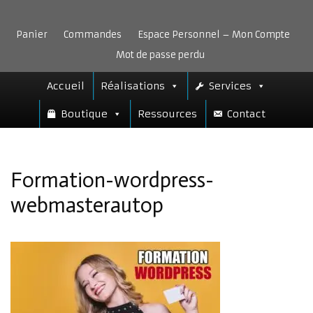
Aller
au
Panier
Commandes
Espace Personnel – Mon Compte
contenu
Mot de passe perdu
Accueil
Réalisations
Services
Boutique
Ressources
Contact
Formation-wordpress-
webmasterautop