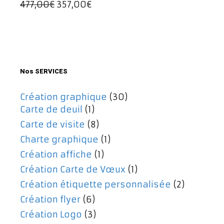
Le
Le
477,00
€
357,00
€
197,00€.
167,00€.
prix
prix
initial
actuel
était :
est :
477,00€.
357,00€.
Nos SERVICES
Création graphique
(30)
Carte de deuil
(1)
Carte de visite
(8)
Charte graphique
(1)
Création affiche
(1)
Création Carte de Vœux
(1)
Création étiquette personnalisée
(2)
Création flyer
(6)
Création Logo
(3)