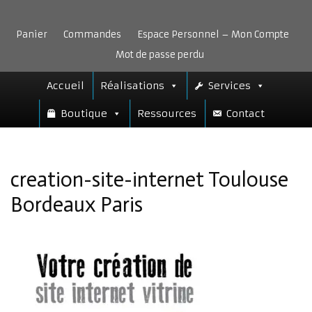
Aller
au
Panier
Commandes
Espace Personnel – Mon Compte
contenu
Mot de passe perdu
Accueil
Réalisations
Services
Boutique
Ressources
Contact
creation-site-internet Toulouse
Bordeaux Paris