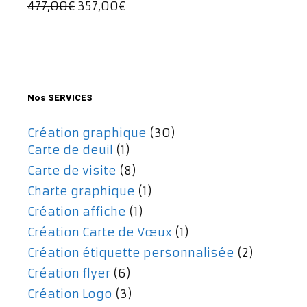
Le
Le
477,00
€
357,00
€
197,00€.
167,00€.
prix
prix
initial
actuel
était :
est :
477,00€.
357,00€.
Nos SERVICES
Création graphique
(30)
Carte de deuil
(1)
Carte de visite
(8)
Charte graphique
(1)
Création affiche
(1)
Création Carte de Vœux
(1)
Création étiquette personnalisée
(2)
Création flyer
(6)
Création Logo
(3)