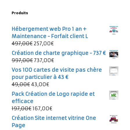
Produits
Hébergement web Pro 1 an +
Maintenance - Forfait client L
Le
Le
497,00
€
257,00
€
prix
prix
Création de charte graphique - 737 €
initial
actuel
Le
Le
997,00
€
737,00
€
était :
est :
prix
prix
Vos 100 cartes de visite pas chère
497,00€.
257,00€.
initial
actuel
pour particulier à 43 €
était :
est :
Le
Le
49,00
€
43,00
€
997,00€.
737,00€.
prix
prix
Pack Création de Logo rapide et
initial
actuel
efficace
était :
est :
Le
Le
197,00
€
167,00
€
49,00€.
43,00€.
prix
prix
Création Site internet vitrine One
initial
actuel
Page
était :
est :