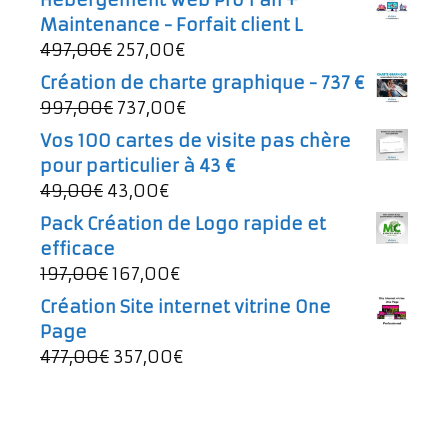
Maintenance - Forfait client L
Le
Le
497,00
€
257,00
€
prix
prix
Création de charte graphique - 737 €
initial
actuel
Le
Le
997,00
€
737,00
€
était :
est :
prix
prix
Vos 100 cartes de visite pas chère
497,00€.
257,00€.
initial
actuel
pour particulier à 43 €
était :
est :
Le
Le
49,00
€
43,00
€
997,00€.
737,00€.
prix
prix
Pack Création de Logo rapide et
initial
actuel
efficace
était :
est :
Le
Le
197,00
€
167,00
€
49,00€.
43,00€.
prix
prix
Création Site internet vitrine One
initial
actuel
Page
était :
est :
Le
Le
477,00
€
357,00
€
197,00€.
167,00€.
prix
prix
initial
actuel
était :
est :