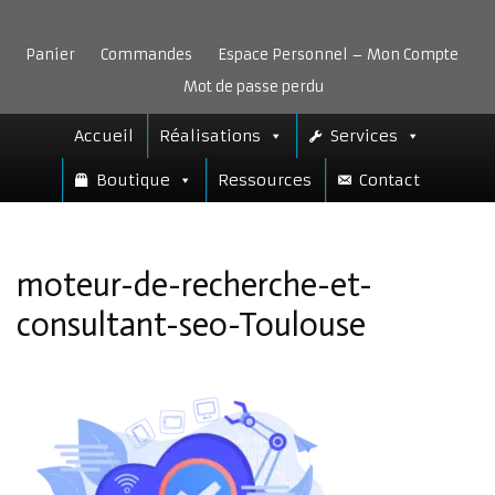
Aller
au
Panier
Commandes
Espace Personnel – Mon Compte
contenu
Mot de passe perdu
Accueil
Réalisations
Services
Boutique
Ressources
Contact
moteur-de-recherche-et-
consultant-seo-Toulouse