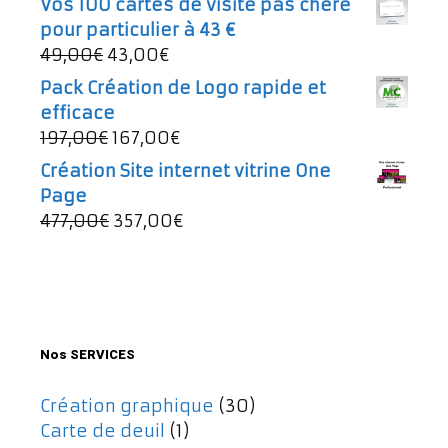
Vos 100 cartes de visite pas chère
497,00€.
257,00€.
initial
actuel
pour particulier à 43 €
était :
est :
Le
Le
49,00
€
43,00
€
997,00€.
737,00€.
prix
prix
Pack Création de Logo rapide et
initial
actuel
efficace
était :
est :
Le
Le
197,00
€
167,00
€
49,00€.
43,00€.
prix
prix
Création Site internet vitrine One
initial
actuel
Page
était :
est :
Le
Le
477,00
€
357,00
€
197,00€.
167,00€.
prix
prix
initial
actuel
était :
est :
477,00€.
357,00€.
Nos SERVICES
Création graphique
(30)
Carte de deuil
(1)