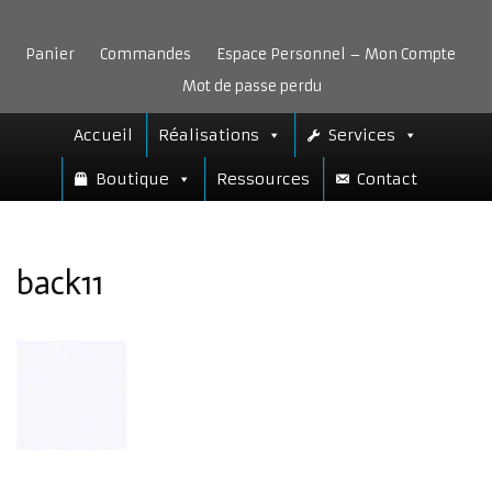
Aller
au
Panier
Commandes
Espace Personnel – Mon Compte
contenu
Mot de passe perdu
Accueil
Réalisations
Services
Boutique
Ressources
Contact
back11