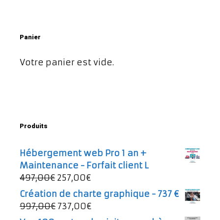
Panier
Votre panier est vide.
Produits
Hébergement web Pro 1 an +
Maintenance - Forfait client L
Le
Le
497,00
€
257,00
€
prix
prix
Création de charte graphique - 737 €
initial
actuel
Le
Le
997,00
€
737,00
€
était :
est :
prix
prix