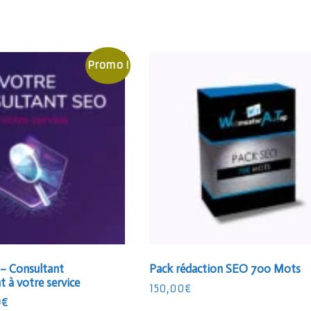
Promo !
 – Consultant
Pack rédaction SEO 700 Mots
 à votre service
150,00
€
Le
0
€