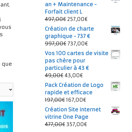
an + Maintenance -
ant.
Forfait client L
Le
Le
497,00
€
257,00
€
i
prix
prix
 vous
Création de charte
initial
actuel
us
graphique - 737 €
était :
est :
Le
Le
997,00
€
737,00
€
497,00€.
257,00€.
prix
prix
Vos 100 cartes de visite
initial
actuel
pas chère pour
i que
était :
est :
particulier à 43 €
997,00€.
737,00€.
Le
Le
49,00
€
43,00
€
prix
prix
Pack Création de Logo
initial
actuel
rapide et efficace
était :
est :
Le
Le
197,00
€
167,00
€
49,00€.
43,00€.
prix
prix
Création Site internet
initial
actuel
vitrine One Page
était :
est :
Le
Le
477,00
€
357,00
€
197,00€.
167,00€.
prix
prix