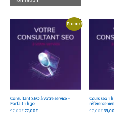
formation
97,00€.
67,00€.
Promo !
Consultant SEO à votre service –
Cours seo 1 h
Forfait 1 h 30
référencement
Le
Le
Le
97,00
€
77,00
€
97,00
€
35,0