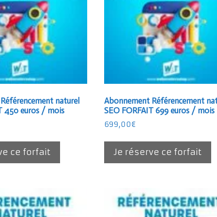
Référencement naturel
Abonnement Référencement nat
 450 euros / mois
SEO FORFAIT 699 euros / mois
699,00
€
ve ce forfait
Je réserve ce forfait