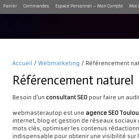
Aller
Panier
Commandes
Espace Personnel – Mon Compte
Mot 
au
contenu
Accueil
Réalisations
Services
Boutique
Accueil
/
Webmarketing
/ Référencement nat
Référencement naturel
Besoin d’un
consultant SEO
pour faire un audit
webmasterautop est une
agence SEO Toulo
internet, blog et gestion de réseaux sociaux
mots clés, optimiser les contenus rédactionn
indispensable pour obtenir une visibilité sur