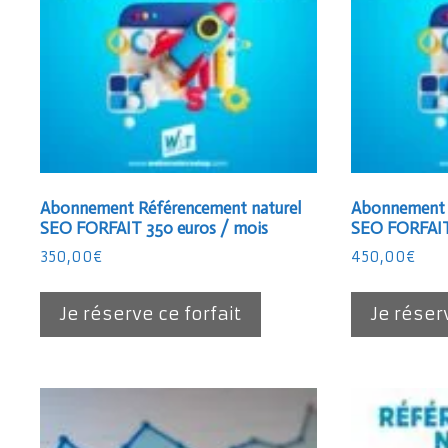
Abonnement Référencement naturel
Abonnement 
SEO FORFAIT 350 euros / mois
SEO FORFAIT
350,00
€
450,00
€
Je réserve ce forfait
Je réser