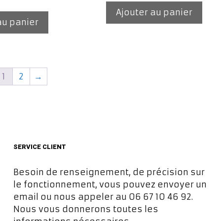
prix
Ajouter au panier
l
actuel
au panier
:
est :
€.
35,00€.
1
2
→
SERVICE CLIENT
Besoin de renseignement, de précision sur
le fonctionnement, vous pouvez envoyer un
email ou nous appeler au 06 67 10 46 92.
Nous vous donnerons toutes les