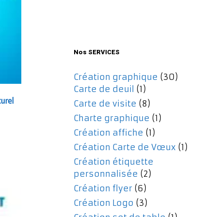
initial
actuel
était :
est :
477,00€.
357,00€.
Nos SERVICES
Création graphique
(30)
Carte de deuil
(1)
urel
Carte de visite
(8)
Charte graphique
(1)
Création affiche
(1)
Création Carte de Vœux
(1)
Création étiquette
personnalisée
(2)
Création flyer
(6)
Création Logo
(3)