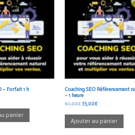
P
– Forfait 1 h
Coaching SEO Référencement na
– 1 heure
Le
Le
97,00
€
55,00
€
prix
prix
au panier
initial
actuel
Ajouter au panier
était :
est :
97,00€.
55,00€.