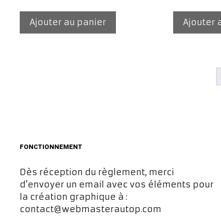
prix
prix
prix
initial
actuel
initia
Ajouter au panier
Ajouter 
était :
est :
était 
97,00€.
77,00€.
97,00
FONCTIONNEMENT
Dès réception du règlement, merci
d’envoyer un email avec vos éléments pour
la création graphique à :
contact@webmasterautop.com