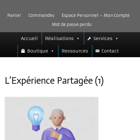
Aller
au
Panier
Commandes
Espace Personnel – Mon Compte
contenu
Mot de passe perdu
Accueil
Réalisations
Services
Boutique
Ressources
Contact
L’Expérience Partagée (1)