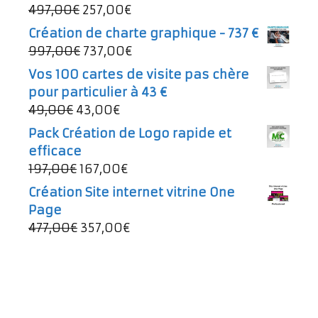
Le
Le
497,00
€
257,00
€
prix
prix
Création de charte graphique - 737 €
initial
actuel
Le
Le
997,00
€
737,00
€
était :
est :
prix
prix
Vos 100 cartes de visite pas chère
497,00€.
257,00€.
initial
actuel
pour particulier à 43 €
était :
est :
Le
Le
49,00
€
43,00
€
997,00€.
737,00€.
prix
prix
Pack Création de Logo rapide et
initial
actuel
efficace
était :
est :
Le
Le
197,00
€
167,00
€
49,00€.
43,00€.
prix
prix
Création Site internet vitrine One
initial
actuel
Page
était :
est :
Le
Le
477,00
€
357,00
€
197,00€.
167,00€.
prix
prix
initial
actuel
était :
est :
477,00€.
357,00€.