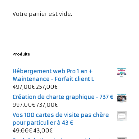
Votre panier est vide.
Produits
Hébergement web Pro 1 an +
Maintenance - Forfait client L
Le
Le
497,00
€
257,00
€
prix
prix
Création de charte graphique - 737 €
initial
actuel
Le
Le
997,00
€
737,00
€
était :
est :
prix
prix
Vos 100 cartes de visite pas chère
497,00€.
257,00€.
initial
actuel
pour particulier à 43 €
était :
est :
Le
Le
49,00
€
43,00
€
997,00€.
737,00€.
prix
prix