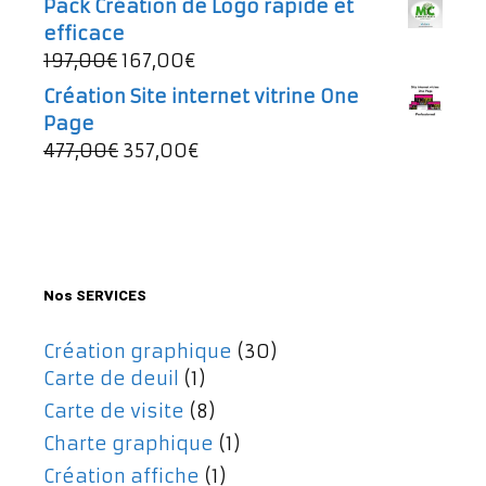
Pack Création de Logo rapide et
initial
actuel
efficace
était :
est :
Le
Le
197,00
€
167,00
€
49,00€.
43,00€.
prix
prix
Création Site internet vitrine One
initial
actuel
Page
était :
est :
Le
Le
477,00
€
357,00
€
197,00€.
167,00€.
prix
prix
initial
actuel
était :
est :
477,00€.
357,00€.
Nos SERVICES
Création graphique
(30)
Carte de deuil
(1)
Carte de visite
(8)
Charte graphique
(1)
Création affiche
(1)