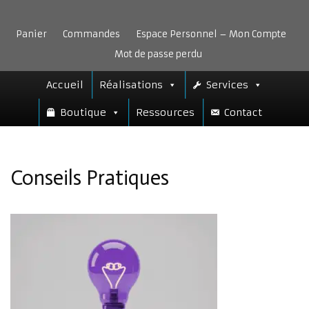
Aller
au
Panier
Commandes
Espace Personnel – Mon Compte
contenu
Mot de passe perdu
Accueil
Réalisations
Services
Boutique
Ressources
Contact
Conseils Pratiques