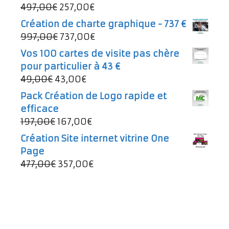
Le
Le
497,00
€
257,00
€
prix
prix
Création de charte graphique - 737 €
initial
actuel
Le
Le
997,00
€
737,00
€
était :
est :
prix
prix
Vos 100 cartes de visite pas chère
497,00€.
257,00€.
initial
actuel
pour particulier à 43 €
était :
est :
Le
Le
49,00
€
43,00
€
997,00€.
737,00€.
prix
prix
Pack Création de Logo rapide et
initial
actuel
efficace
était :
est :
Le
Le
197,00
€
167,00
€
49,00€.
43,00€.
prix
prix
Création Site internet vitrine One
initial
actuel
Page
était :
est :
Le
Le
477,00
€
357,00
€
197,00€.
167,00€.
prix
prix
initial
actuel
était :
est :
477,00€.
357,00€.