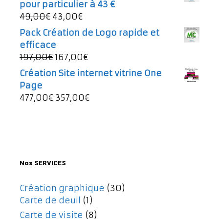
pour particulier à 43 €
était :
est :
Le
Le
49,00
€
43,00
€
997,00€.
737,00€.
prix
prix
Pack Création de Logo rapide et
initial
actuel
efficace
était :
est :
Le
Le
197,00
€
167,00
€
49,00€.
43,00€.
prix
prix
Création Site internet vitrine One
initial
actuel
Page
était :
est :
Le
Le
477,00
€
357,00
€
197,00€.
167,00€.
prix
prix
initial
actuel
était :
est :
477,00€.
357,00€.
Nos SERVICES
Création graphique
(30)
Carte de deuil
(1)
Carte de visite
(8)