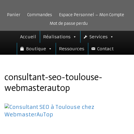
Aller
au
Panier
Commandes
Espace Personnel – Mon Compte
contenu
Mot de passe perdu
Accueil
Réalisations
Services
Boutique
Ressources
Contact
consultant-seo-toulouse-
webmasterautop