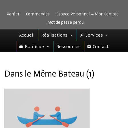
Aller
au
Panier
Commandes
Espace Personnel – Mon Compte
contenu
Mot de passe perdu
Accueil
Réalisations
Services
Boutique
Ressources
Contact
Dans le Même Bateau (1)