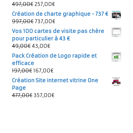
Le
Le
497,00
€
257,00
€
prix
prix
Création de charte graphique - 737 €
initial
actuel
Le
Le
997,00
€
737,00
€
était :
est :
prix
prix
Vos 100 cartes de visite pas chère
497,00€.
257,00€.
initial
actuel
pour particulier à 43 €
était :
est :
Le
Le
49,00
€
43,00
€
997,00€.
737,00€.
prix
prix
Pack Création de Logo rapide et
initial
actuel
efficace
était :
est :
Le
Le
197,00
€
167,00
€
49,00€.
43,00€.
prix
prix
Création Site internet vitrine One
initial
actuel
Page
était :
est :
Le
Le
477,00
€
357,00
€
197,00€.
167,00€.
prix
prix
initial
actuel
était :
est :
477,00€.
357,00€.