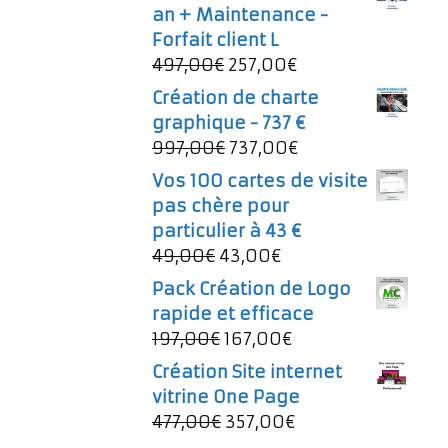
an + Maintenance -
Forfait client L
Le
Le
497,00
€
257,00
€
prix
prix
Création de charte
initial
actuel
graphique - 737 €
était :
est :
Le
Le
997,00
€
737,00
€
497,00€.
257,00€.
prix
prix
Vos 100 cartes de visite
initial
actuel
pas chère pour
était :
est :
particulier à 43 €
997,00€.
737,00€.
Le
Le
49,00
€
43,00
€
prix
prix
Pack Création de Logo
initial
actuel
rapide et efficace
était :
est :
Le
Le
197,00
€
167,00
€
49,00€.
43,00€.
prix
prix
Création Site internet
initial
actuel
vitrine One Page
était :
est :
Le
Le
477,00
€
357,00
€
197,00€.
167,00€.
prix
prix