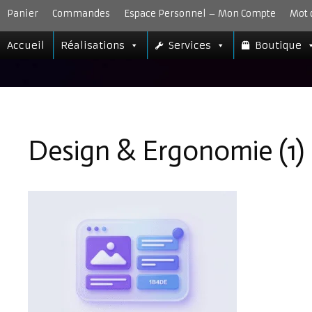
Aller
Panier
Commandes
Espace Personnel – Mon Compte
Mot 
au
contenu
Accueil
Réalisations
Services
Boutique
Design & Ergonomie (1)