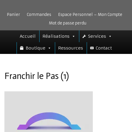
Aller
au
Panier
Commandes
Espace Personnel – Mon Compte
contenu
Mot de passe perdu
Accueil
Réalisations
Services
Boutique
Ressources
Contact
Franchir le Pas (1)