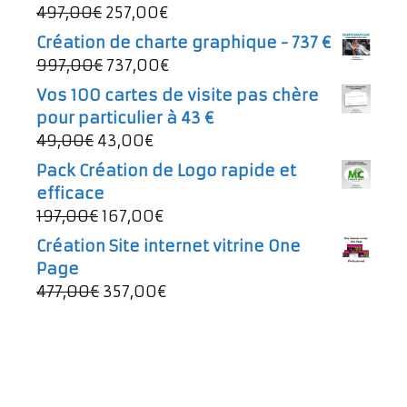
Le
Le
497,00
€
257,00
€
prix
prix
Création de charte graphique - 737 €
initial
actuel
Le
Le
997,00
€
737,00
€
était :
est :
prix
prix
Vos 100 cartes de visite pas chère
497,00€.
257,00€.
initial
actuel
pour particulier à 43 €
était :
est :
Le
Le
49,00
€
43,00
€
997,00€.
737,00€.
prix
prix
Pack Création de Logo rapide et
initial
actuel
efficace
était :
est :
Le
Le
197,00
€
167,00
€
49,00€.
43,00€.
prix
prix
Création Site internet vitrine One
initial
actuel
Page
était :
est :
Le
Le
477,00
€
357,00
€
197,00€.
167,00€.
prix
prix
initial
actuel
était :
est :
477,00€.
357,00€.