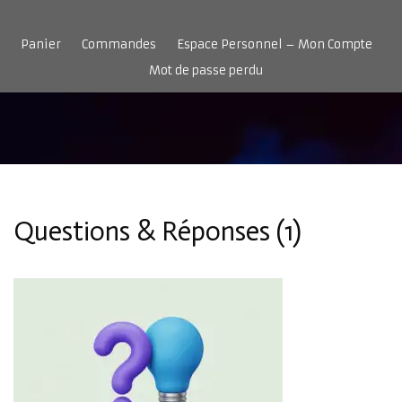
Aller
au
Panier
Commandes
Espace Personnel – Mon Compte
contenu
Mot de passe perdu
Accueil
Réalisations
Services
Boutique
Ressources
Contact
Questions & Réponses (1)