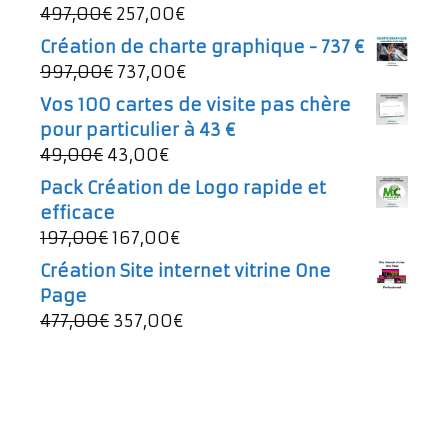
Le
Le
497,00
€
257,00
€
prix
prix
Création de charte graphique - 737 €
initial
actuel
Le
Le
997,00
€
737,00
€
était :
est :
prix
prix
Vos 100 cartes de visite pas chère
497,00€.
257,00€.
initial
actuel
pour particulier à 43 €
était :
est :
Le
Le
49,00
€
43,00
€
997,00€.
737,00€.
prix
prix
Pack Création de Logo rapide et
initial
actuel
efficace
était :
est :
Le
Le
197,00
€
167,00
€
49,00€.
43,00€.
prix
prix
Création Site internet vitrine One
initial
actuel
Page
était :
est :
Le
Le
477,00
€
357,00
€
197,00€.
167,00€.
prix
prix
initial
actuel
était :
est :
477,00€.
357,00€.