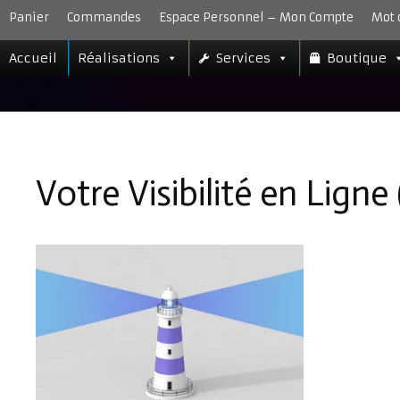
Aller
Panier
Commandes
Espace Personnel – Mon Compte
Mot 
au
contenu
Accueil
Réalisations
Services
Boutique
Votre Visibilité en Ligne 