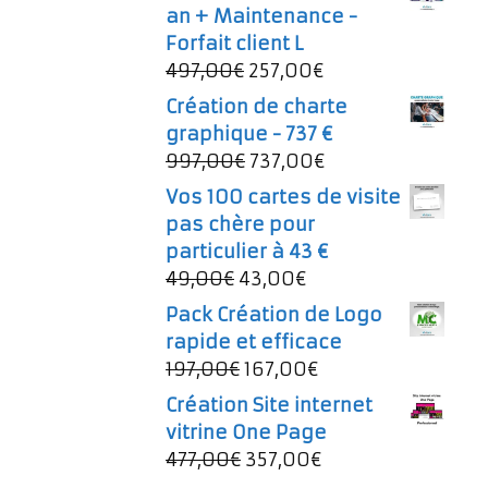
an + Maintenance -
Forfait client L
Le
Le
497,00
€
257,00
€
prix
prix
Création de charte
initial
actuel
graphique - 737 €
était :
est :
Le
Le
997,00
€
737,00
€
497,00€.
257,00€.
prix
prix
Vos 100 cartes de visite
initial
actuel
pas chère pour
était :
est :
particulier à 43 €
997,00€.
737,00€.
Le
Le
49,00
€
43,00
€
prix
prix
Pack Création de Logo
initial
actuel
rapide et efficace
était :
est :
Le
Le
197,00
€
167,00
€
49,00€.
43,00€.
prix
prix
Création Site internet
initial
actuel
vitrine One Page
était :
est :
Le
Le
477,00
€
357,00
€
197,00€.
167,00€.
prix
prix