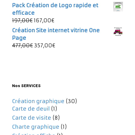
997,00€.
737,00€.
prix
prix
Pack Création de Logo rapide et
initial
actuel
efficace
était :
est :
Le
Le
197,00
€
167,00
€
49,00€.
43,00€.
prix
prix
Création Site internet vitrine One
initial
actuel
Page
était :
est :
Le
Le
477,00
€
357,00
€
197,00€.
167,00€.
prix
prix
initial
actuel
était :
est :
477,00€.
357,00€.
Nos SERVICES
Création graphique
(30)
Carte de deuil
(1)
Carte de visite
(8)
Charte graphique
(1)