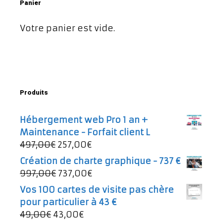
Panier
Votre panier est vide.
Produits
Hébergement web Pro 1 an +
Maintenance - Forfait client L
Le
Le
497,00
€
257,00
€
prix
prix
Création de charte graphique - 737 €
initial
actuel
Le
Le
997,00
€
737,00
€
était :
est :
prix
prix
Vos 100 cartes de visite pas chère
497,00€.
257,00€.
initial
actuel
pour particulier à 43 €
était :
est :
Le
Le
49,00
€
43,00
€