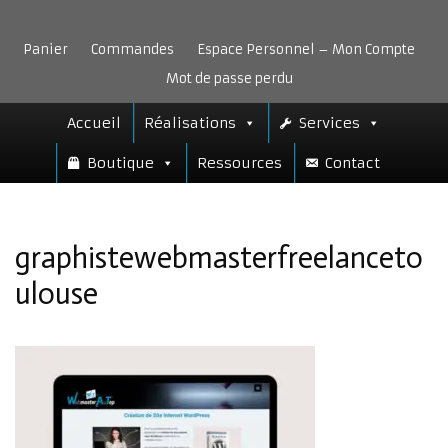
Aller
au
Panier
Commandes
Espace Personnel – Mon Compte
contenu
Mot de passe perdu
Accueil
Réalisations
Services
Boutique
Ressources
Contact
graphistewebmasterfreelanceto
ulouse