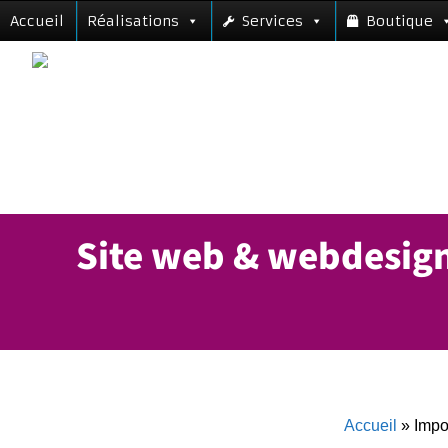
Accueil
Réalisations
Services
Boutique
Notre mission 
Site web & webdesign 
Accueil
»
Impo