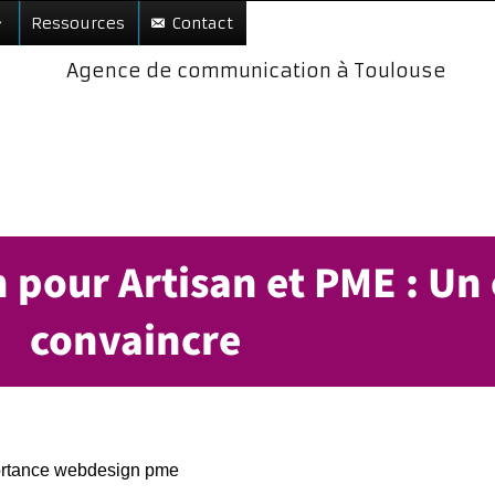
Ressources
Contact
être tro
: vous aider à
pour Artisan et PME : Un 
convaincre
rtance webdesign pme