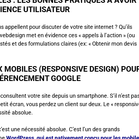
BLES : LES BONNES PRATIQUES À AVOIR
IENCE UTILISATEUR
s appellent pour discuter de votre site internet ? Qu’ils
webdesign met en évidence ces « appels à l’action » (ou
stés et des formulations claires (ex: « Obtenir mon devis
X MOBILES (RESPONSIVE DESIGN) POU
FÉRENCEMENT GOOGLE
s consultent votre site depuis un smartphone. S’il n’est pa
n petit écran, vous perdez un client sur deux. Le « responsi
ssité absolue.
 c’est une nécessité absolue. C’est l’un des grands
mme
WordPress, qui est nativement conçu pour les mobil