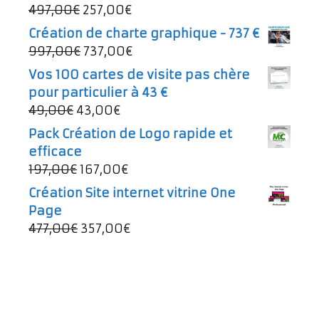
Le
Le
497,00
€
257,00
€
prix
prix
Création de charte graphique - 737 €
initial
actuel
Le
Le
997,00
€
737,00
€
était :
est :
prix
prix
Vos 100 cartes de visite pas chère
497,00€.
257,00€.
initial
actuel
pour particulier à 43 €
était :
est :
Le
Le
49,00
€
43,00
€
997,00€.
737,00€.
prix
prix
Pack Création de Logo rapide et
initial
actuel
efficace
était :
est :
Le
Le
197,00
€
167,00
€
49,00€.
43,00€.
prix
prix
Création Site internet vitrine One
initial
actuel
Page
était :
est :
Le
Le
477,00
€
357,00
€
197,00€.
167,00€.
prix
prix
initial
actuel
était :
est :
477,00€.
357,00€.