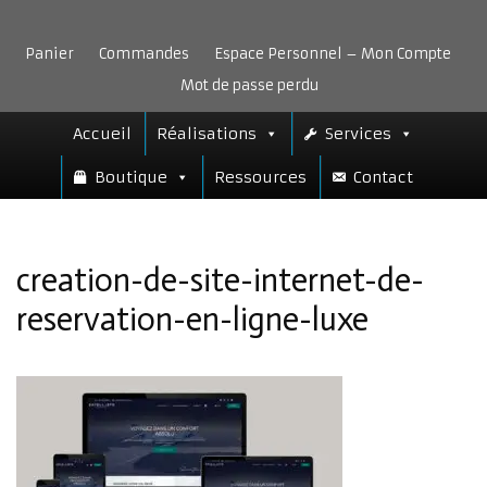
Aller
au
Panier
Commandes
Espace Personnel – Mon Compte
contenu
Mot de passe perdu
Accueil
Réalisations
Services
Boutique
Ressources
Contact
creation-de-site-internet-de-
reservation-en-ligne-luxe