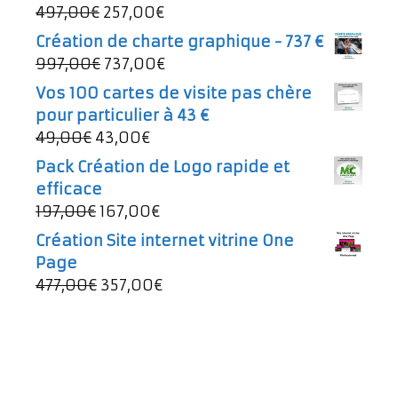
Le
Le
497,00
€
257,00
€
prix
prix
Création de charte graphique - 737 €
initial
actuel
Le
Le
997,00
€
737,00
€
était :
est :
prix
prix
Vos 100 cartes de visite pas chère
497,00€.
257,00€.
initial
actuel
pour particulier à 43 €
était :
est :
Le
Le
49,00
€
43,00
€
997,00€.
737,00€.
prix
prix
Pack Création de Logo rapide et
initial
actuel
efficace
était :
est :
Le
Le
197,00
€
167,00
€
49,00€.
43,00€.
prix
prix
Création Site internet vitrine One
initial
actuel
Page
était :
est :
Le
Le
477,00
€
357,00
€
197,00€.
167,00€.
prix
prix
initial
actuel
était :
est :
477,00€.
357,00€.