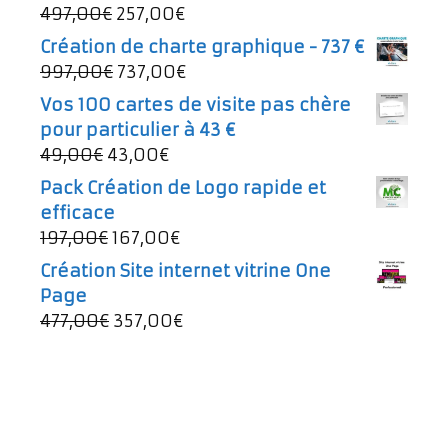
Le
Le
497,00
€
257,00
€
prix
prix
Création de charte graphique - 737 €
initial
actuel
Le
Le
997,00
€
737,00
€
était :
est :
prix
prix
Vos 100 cartes de visite pas chère
497,00€.
257,00€.
initial
actuel
pour particulier à 43 €
était :
est :
Le
Le
49,00
€
43,00
€
997,00€.
737,00€.
prix
prix
Pack Création de Logo rapide et
initial
actuel
efficace
était :
est :
Le
Le
197,00
€
167,00
€
49,00€.
43,00€.
prix
prix
Création Site internet vitrine One
initial
actuel
Page
était :
est :
Le
Le
477,00
€
357,00
€
197,00€.
167,00€.
prix
prix
initial
actuel
était :
est :
477,00€.
357,00€.