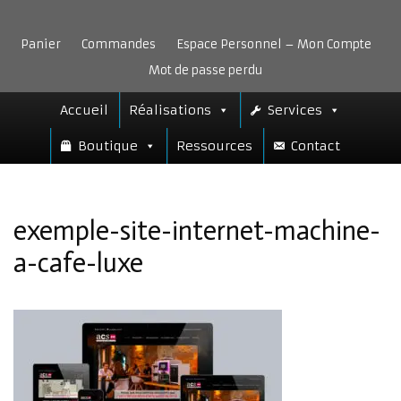
Aller
au
Panier
Commandes
Espace Personnel – Mon Compte
contenu
Mot de passe perdu
Accueil
Réalisations
Services
Boutique
Ressources
Contact
exemple-site-internet-machine-
a-cafe-luxe