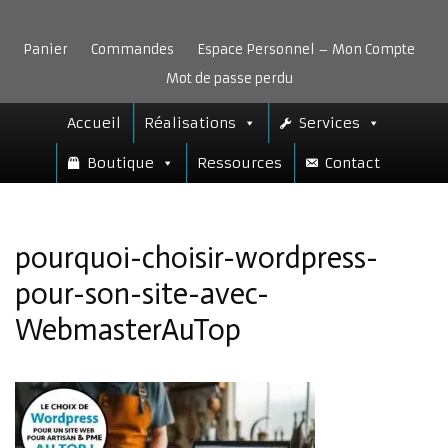
Aller
au
Panier
Commandes
Espace Personnel – Mon Compte
contenu
Mot de passe perdu
Accueil
Réalisations
Services
Boutique
Ressources
Contact
pourquoi-choisir-wordpress-
pour-son-site-avec-
WebmasterAuTop