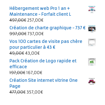
Hébergement web Pro 1 an +
Maintenance - Forfait client L
Le
Le
497,00
€
257,00
€
prix
prix
Création de charte graphique - 737 €
initial
actuel
Le
Le
997,00
€
737,00
€
était :
est :
prix
prix
Vos 100 cartes de visite pas chère
497,00€.
257,00€.
initial
actuel
pour particulier à 43 €
était :
est :
Le
Le
49,00
€
43,00
€
997,00€.
737,00€.
prix
prix
Pack Création de Logo rapide et
initial
actuel
efficace
était :
est :
Le
Le
197,00
€
167,00
€
49,00€.
43,00€.
prix
prix
Création Site internet vitrine One
initial
actuel
Page
était :
est :
Le
Le
477,00
€
357,00
€
197,00€.
167,00€.
prix
prix
initial
actuel