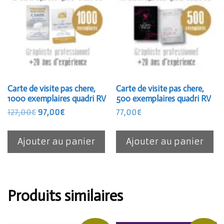
Carte de visite pas chere,
Carte de visite pas chere,
1000 exemplaires quadri RV
500 exemplaires quadri RV
Le
Le
127,00
€
97,00
€
77,00
€
prix
prix
initial
actuel
Ajouter au panier
Ajouter au panier
était :
est :
127,00€.
97,00€.
Produits similaires