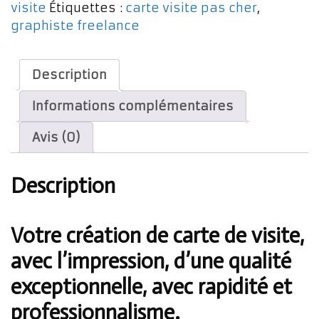
Carte
visite
Étiquettes :
carte visite pas cher
,
de
graphiste freelance
Visite,
impression
200
Description
exemplaires,
Informations complémentaires
quadri
recto
Avis (0)
Description
Votre création de carte de visite,
avec l’impression, d’une qualité
exceptionnelle, avec rapidité et
professionnalisme.