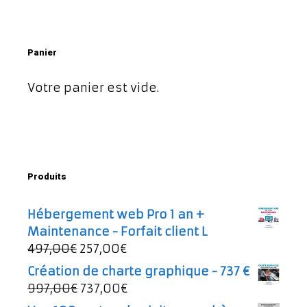
Panier
Votre panier est vide.
Produits
Hébergement web Pro 1 an +
Maintenance - Forfait client L
Le
Le
497,00
€
257,00
€
prix
prix
Création de charte graphique - 737 €
initial
actuel
Le
Le
997,00
€
737,00
€
était :
est :
prix
prix