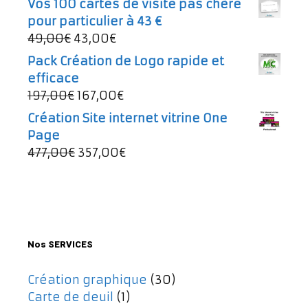
Vos 100 cartes de visite pas chère
497,00€.
257,00€.
initial
actuel
pour particulier à 43 €
était :
est :
Le
Le
49,00
€
43,00
€
997,00€.
737,00€.
prix
prix
Pack Création de Logo rapide et
initial
actuel
efficace
était :
est :
Le
Le
197,00
€
167,00
€
49,00€.
43,00€.
prix
prix
Création Site internet vitrine One
initial
actuel
Page
était :
est :
Le
Le
477,00
€
357,00
€
197,00€.
167,00€.
prix
prix
initial
actuel
était :
est :
477,00€.
357,00€.
Nos SERVICES
Création graphique
(30)
Carte de deuil
(1)