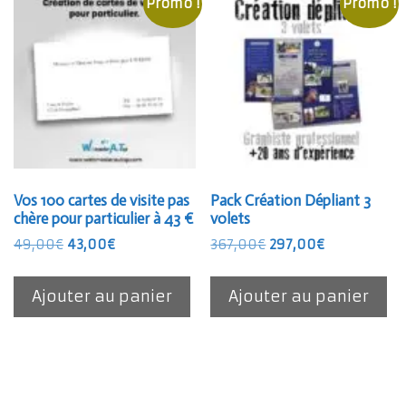
Promo !
Promo !
Vos 100 cartes de visite pas
Pack Création Dépliant 3
chère pour particulier à 43 €
volets
Le
Le
Le
Le
49,00
€
43,00
€
367,00
€
297,00
€
prix
prix
prix
prix
initial
actuel
initial
actuel
Ajouter au panier
Ajouter au panier
était :
est :
était :
est :
49,00€.
43,00€.
367,00€.
297,00€.