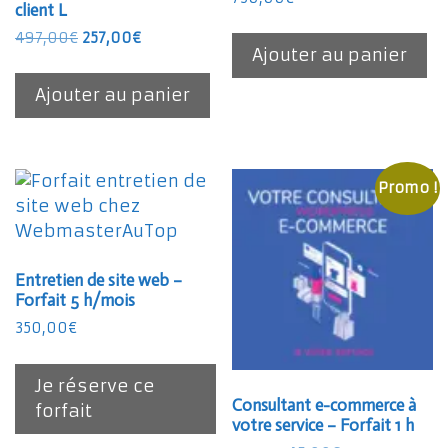
client L
Le
Le
497,00
€
257,00
€
Ajouter au panier
prix
prix
initial
actuel
Ajouter au panier
était :
est :
497,00€.
257,00€.
Promo !
Entretien de site web –
Forfait 5 h/mois
350,00
€
Je réserve ce
Consultant e-commerce à
forfait
votre service – Forfait 1 h