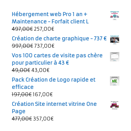
Hébergement web Pro 1 an +
Maintenance - Forfait client L
Le
Le
497,00
€
257,00
€
prix
prix
Création de charte graphique - 737 €
initial
actuel
Le
Le
997,00
€
737,00
€
était :
est :
prix
prix
Vos 100 cartes de visite pas chère
497,00€.
257,00€.
initial
actuel
pour particulier à 43 €
était :
est :
Le
Le
49,00
€
43,00
€
997,00€.
737,00€.
prix
prix
Pack Création de Logo rapide et
initial
actuel
efficace
était :
est :
Le
Le
197,00
€
167,00
€
49,00€.
43,00€.
prix
prix
Création Site internet vitrine One
initial
actuel
Page
était :
est :
Le
Le
477,00
€
357,00
€
197,00€.
167,00€.
prix
prix