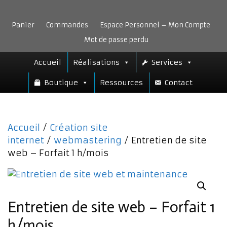
Aller
au
Panier
Commandes
Espace Personnel – Mon Compte
contenu
Mot de passe perdu
Accueil
Réalisations
Services
Boutique
Ressources
Contact
Accueil
/
Création site
internet
/
webmastering
/ Entretien de site
web – Forfait 1 h/mois
Entretien de site web – Forfait 1
h/mois