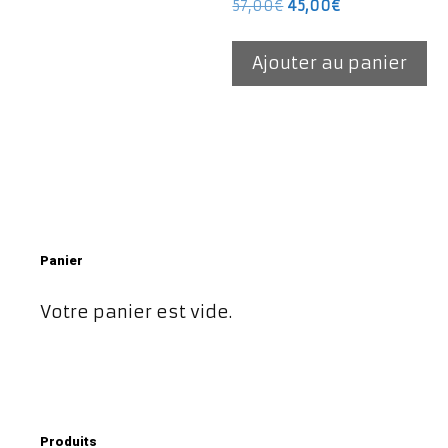
Le
Le
57,00
€
45,00
€
prix
prix
initial
actuel
Ajouter au panier
était :
est :
57,00€.
45,00€.
Panier
Votre panier est vide.
Produits