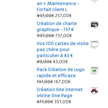
an + Maintenance -
Forfait client L
Le
Le
497,00
€
257,00
€
prix
prix
Création de charte
initial
actuel
graphique - 737 €
était :
est :
Le
Le
997,00
€
737,00
€
497,00€.
257,00€.
prix
prix
Vos 100 cartes de visite
initial
actuel
pas chère pour
était :
est :
particulier à 43 €
997,00€.
737,00€.
Le
Le
49,00
€
43,00
€
prix
prix
Pack Création de Logo
initial
actuel
rapide et efficace
était :
est :
Le
Le
197,00
€
167,00
€
49,00€.
43,00€.
prix
prix
Création Site internet
initial
actuel
vitrine One Page
était :
est :
Le
Le
477,00
€
357,00
€
197,00€.
167,00€.
prix
prix