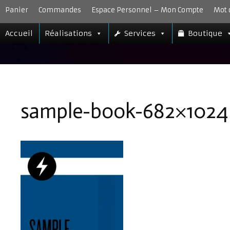
Aller
Panier
Commandes
Espace Personnel – Mon Compte
Mot 
au
contenu
Accueil
Réalisations
Services
Boutique
sample-book-682×1024