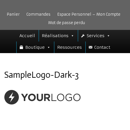
Aller
au
Panier
Commandes
Espace Personnel – Mon Compte
contenu
Mot de passe perdu
Accueil
Réalisations
Services
Boutique
Ressources
Contact
SampleLogo-Dark-3