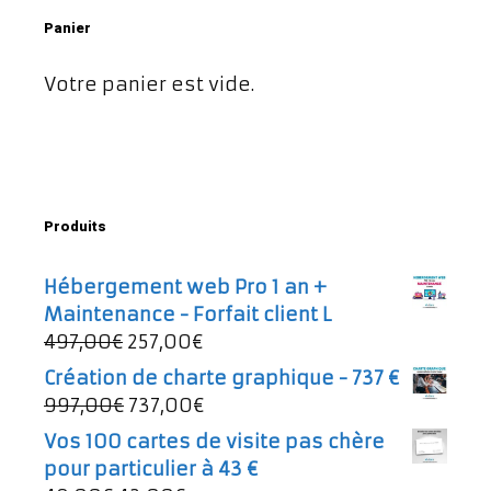
Panier
Votre panier est vide.
Produits
Hébergement web Pro 1 an +
Maintenance - Forfait client L
Le
Le
497,00
€
257,00
€
prix
prix
Création de charte graphique - 737 €
initial
actuel
Le
Le
997,00
€
737,00
€
était :
est :
prix
prix
Vos 100 cartes de visite pas chère
497,00€.
257,00€.
initial
actuel
pour particulier à 43 €
était :
est :