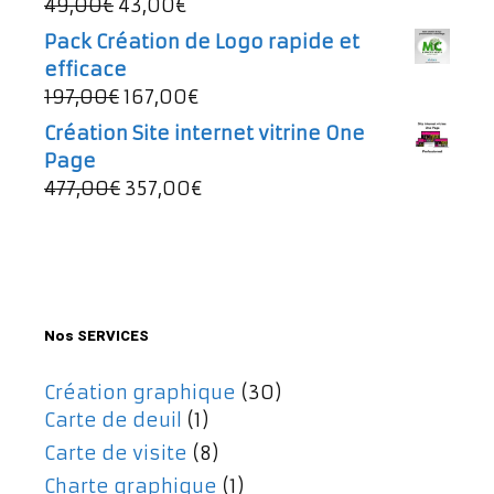
Le
Le
49,00
€
43,00
€
997,00€.
737,00€.
prix
prix
Pack Création de Logo rapide et
initial
actuel
efficace
était :
est :
Le
Le
197,00
€
167,00
€
49,00€.
43,00€.
prix
prix
Création Site internet vitrine One
initial
actuel
Page
était :
est :
Le
Le
477,00
€
357,00
€
197,00€.
167,00€.
prix
prix
initial
actuel
était :
est :
477,00€.
357,00€.
Nos SERVICES
Création graphique
(30)
Carte de deuil
(1)
Carte de visite
(8)
Charte graphique
(1)