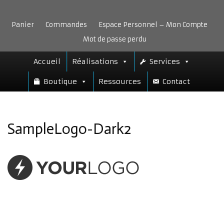
Aller
au
Panier
Commandes
Espace Personnel – Mon Compte
contenu
Mot de passe perdu
Accueil
Réalisations
Services
Boutique
Ressources
Contact
SampleLogo-Dark2