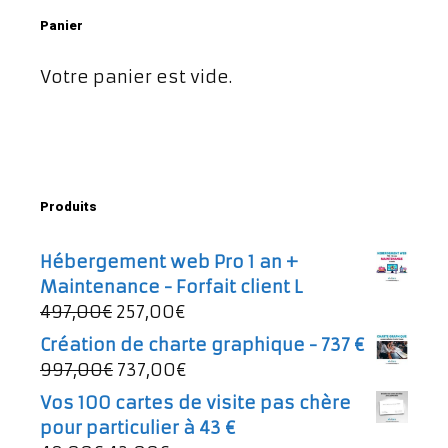
Panier
Votre panier est vide.
Produits
Hébergement web Pro 1 an +
Maintenance - Forfait client L
Le
Le
497,00
€
257,00
€
prix
prix
Création de charte graphique - 737 €
initial
actuel
Le
Le
997,00
€
737,00
€
était :
est :
prix
prix
Vos 100 cartes de visite pas chère
497,00€.
257,00€.
initial
actuel
pour particulier à 43 €
était :
est :