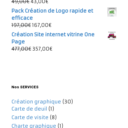
Le
Le
49,00
€
43,00
€
997,00€.
737,00€.
prix
prix
Pack Création de Logo rapide et
initial
actuel
efficace
était :
est :
Le
Le
197,00
€
167,00
€
49,00€.
43,00€.
prix
prix
Création Site internet vitrine One
initial
actuel
Page
était :
est :
Le
Le
477,00
€
357,00
€
197,00€.
167,00€.
prix
prix
initial
actuel
était :
est :
477,00€.
357,00€.
Nos SERVICES
Création graphique
(30)
Carte de deuil
(1)
Carte de visite
(8)
Charte graphique
(1)