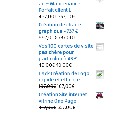
an + Maintenance -
Forfait client L
Le
Le
497,00
€
257,00
€
prix
prix
Création de charte
initial
actuel
graphique - 737 €
était :
est :
Le
Le
997,00
€
737,00
€
497,00€.
257,00€.
prix
prix
Vos 100 cartes de visite
initial
actuel
pas chère pour
était :
est :
particulier à 43 €
997,00€.
737,00€.
Le
Le
49,00
€
43,00
€
prix
prix
Pack Création de Logo
initial
actuel
rapide et efficace
était :
est :
Le
Le
197,00
€
167,00
€
49,00€.
43,00€.
prix
prix
Création Site internet
initial
actuel
vitrine One Page
était :
est :
Le
Le
477,00
€
357,00
€
197,00€.
167,00€.
prix
prix