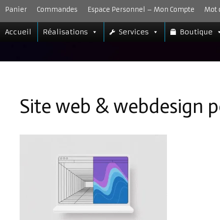
Aller
Panier
Commandes
Espace Personnel – Mon Compte
Mot 
au
contenu
Accueil
Réalisations
Services
Boutique
Site web & webdesign p