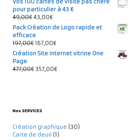
Vos 100 cartes de visite pas chère
497,00€.
257,00€.
initial
actuel
pour particulier à 43 €
était :
est :
Le
Le
49,00
€
43,00
€
997,00€.
737,00€.
prix
prix
Pack Création de Logo rapide et
initial
actuel
efficace
était :
est :
Le
Le
197,00
€
167,00
€
49,00€.
43,00€.
prix
prix
Création Site internet vitrine One
initial
actuel
Page
était :
est :
Le
Le
477,00
€
357,00
€
197,00€.
167,00€.
prix
prix
initial
actuel
était :
est :
477,00€.
357,00€.
Nos SERVICES
Création graphique
(30)
Carte de deuil
(1)