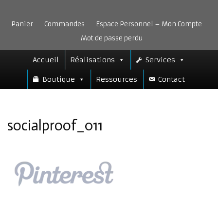
Aller
au
Panier
Commandes
Espace Personnel – Mon Compte
contenu
Mot de passe perdu
Accueil
Réalisations
Services
Boutique
Ressources
Contact
socialproof_011