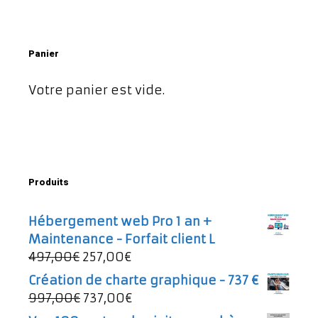
Panier
Votre panier est vide.
Produits
Hébergement web Pro 1 an +
Maintenance - Forfait client L
Le
Le
497,00
€
257,00
€
prix
prix
Création de charte graphique - 737 €
initial
actuel
Le
Le
997,00
€
737,00
€
était :
est :
prix
prix