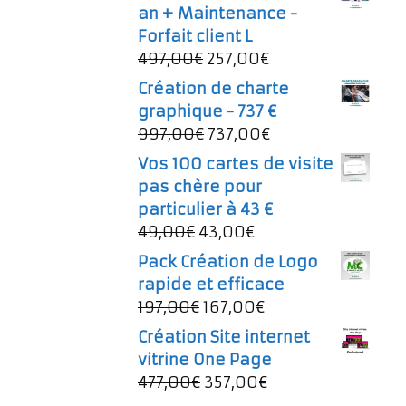
an + Maintenance -
Forfait client L
Le
Le
497,00
€
257,00
€
prix
prix
Création de charte
initial
actuel
graphique - 737 €
était :
est :
Le
Le
997,00
€
737,00
€
497,00€.
257,00€.
prix
prix
Vos 100 cartes de visite
initial
actuel
pas chère pour
était :
est :
particulier à 43 €
997,00€.
737,00€.
Le
Le
49,00
€
43,00
€
prix
prix
Pack Création de Logo
initial
actuel
rapide et efficace
était :
est :
Le
Le
197,00
€
167,00
€
49,00€.
43,00€.
prix
prix
Création Site internet
initial
actuel
vitrine One Page
était :
est :
Le
Le
477,00
€
357,00
€
197,00€.
167,00€.
prix
prix