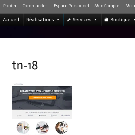
Aller
Panier
Commandes
Espace Personnel – Mon Compte
Mot 
au
contenu
Accueil
Réalisations
Services
Boutique
tn-18