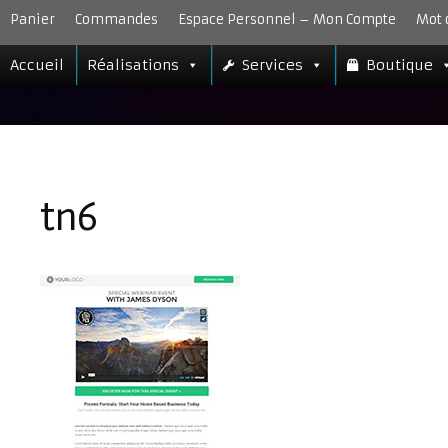
Aller
Panier
Commandes
Espace Personnel – Mon Compte
Mot 
au
contenu
Accueil
Réalisations
Services
Boutique
tn6