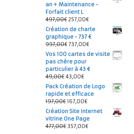
an + Maintenance -
Forfait client L
Le
Le
497,00
€
257,00
€
prix
prix
Création de charte
initial
actuel
graphique - 737 €
était :
est :
Le
Le
997,00
€
737,00
€
497,00€.
257,00€.
prix
prix
Vos 100 cartes de visite
initial
actuel
pas chère pour
était :
est :
particulier à 43 €
997,00€.
737,00€.
Le
Le
49,00
€
43,00
€
prix
prix
Pack Création de Logo
initial
actuel
rapide et efficace
était :
est :
Le
Le
197,00
€
167,00
€
49,00€.
43,00€.
prix
prix
Création Site internet
initial
actuel
vitrine One Page
était :
est :
Le
Le
477,00
€
357,00
€
197,00€.
167,00€.
prix
prix