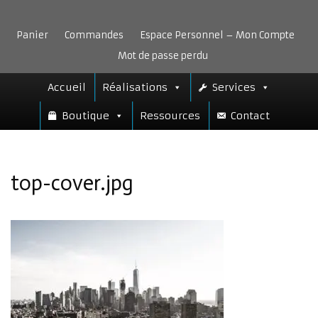
Aller
au
Panier
Commandes
Espace Personnel – Mon Compte
contenu
Mot de passe perdu
Accueil
Réalisations
Services
Boutique
Ressources
Contact
top-cover.jpg