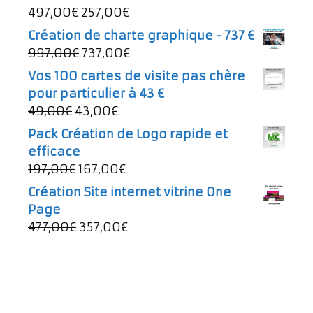
Le
Le
497,00
€
257,00
€
prix
prix
Création de charte graphique - 737 €
initial
actuel
Le
Le
997,00
€
737,00
€
était :
est :
prix
prix
Vos 100 cartes de visite pas chère
497,00€.
257,00€.
initial
actuel
pour particulier à 43 €
était :
est :
Le
Le
49,00
€
43,00
€
997,00€.
737,00€.
prix
prix
Pack Création de Logo rapide et
initial
actuel
efficace
était :
est :
Le
Le
197,00
€
167,00
€
49,00€.
43,00€.
prix
prix
Création Site internet vitrine One
initial
actuel
Page
était :
est :
Le
Le
477,00
€
357,00
€
197,00€.
167,00€.
prix
prix
initial
actuel
était :
est :
477,00€.
357,00€.