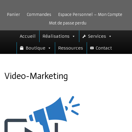
Aller
au
Panier
Commandes
Espace Personnel – Mon Compte
contenu
Mot de passe perdu
Accueil
Réalisations
Services
Boutique
Ressources
Contact
Video-Marketing