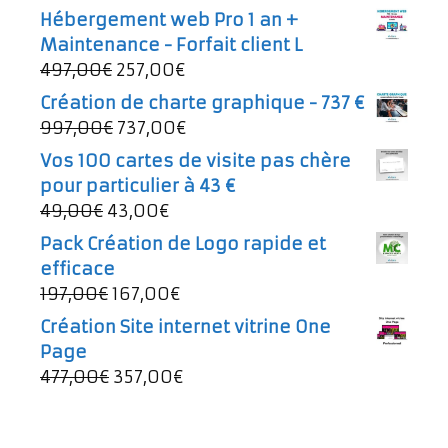
Hébergement web Pro 1 an +
Maintenance - Forfait client L
Le
Le
497,00
€
257,00
€
prix
prix
Création de charte graphique - 737 €
initial
actuel
Le
Le
997,00
€
737,00
€
était :
est :
prix
prix
Vos 100 cartes de visite pas chère
497,00€.
257,00€.
initial
actuel
pour particulier à 43 €
était :
est :
Le
Le
49,00
€
43,00
€
997,00€.
737,00€.
prix
prix
Pack Création de Logo rapide et
initial
actuel
efficace
était :
est :
Le
Le
197,00
€
167,00
€
49,00€.
43,00€.
prix
prix
Création Site internet vitrine One
initial
actuel
Page
était :
est :
Le
Le
477,00
€
357,00
€
197,00€.
167,00€.
prix
prix
initial
actuel