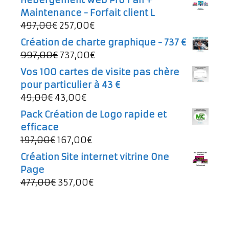
Maintenance - Forfait client L
Le
Le
497,00
€
257,00
€
prix
prix
Création de charte graphique - 737 €
initial
actuel
Le
Le
997,00
€
737,00
€
était :
est :
prix
prix
Vos 100 cartes de visite pas chère
497,00€.
257,00€.
initial
actuel
pour particulier à 43 €
était :
est :
Le
Le
49,00
€
43,00
€
997,00€.
737,00€.
prix
prix
Pack Création de Logo rapide et
initial
actuel
efficace
était :
est :
Le
Le
197,00
€
167,00
€
49,00€.
43,00€.
prix
prix
Création Site internet vitrine One
initial
actuel
Page
était :
est :
Le
Le
477,00
€
357,00
€
197,00€.
167,00€.
prix
prix
initial
actuel
était :
est :