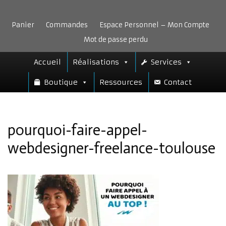
Aller
au
Panier
Commandes
Espace Personnel – Mon Compte
contenu
Mot de passe perdu
Accueil
Réalisations
Services
Boutique
Ressources
Contact
pourquoi-faire-appel-
webdesigner-freelance-toulouse