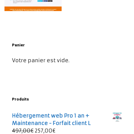
Panier
Votre panier est vide.
Produits
Hébergement web Pro 1 an +
Maintenance - Forfait client L
Le
Le
497,00
€
257,00
€