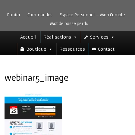
Aller
au
Panier
Commandes
Espace Personnel – Mon Compte
contenu
Mot de passe perdu
Accueil
Réalisations
Services
Boutique
Ressources
Contact
webinar5_image