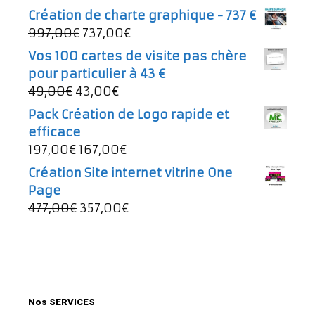
prix
prix
Création de charte graphique - 737 €
initial
actuel
Le
Le
997,00
€
737,00
€
était :
est :
prix
prix
Vos 100 cartes de visite pas chère
497,00€.
257,00€.
initial
actuel
pour particulier à 43 €
était :
est :
Le
Le
49,00
€
43,00
€
997,00€.
737,00€.
prix
prix
Pack Création de Logo rapide et
initial
actuel
efficace
était :
est :
Le
Le
197,00
€
167,00
€
49,00€.
43,00€.
prix
prix
Création Site internet vitrine One
initial
actuel
Page
était :
est :
Le
Le
477,00
€
357,00
€
197,00€.
167,00€.
prix
prix
initial
actuel
était :
est :
477,00€.
357,00€.
Nos SERVICES