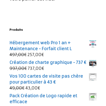
Produits
Hébergement web Pro 1 an +
Maintenance - Forfait client L
Le
Le
497,00
€
257,00
€
prix
prix
Création de charte graphique - 737 €
initial
actuel
Le
Le
997,00
€
737,00
€
était :
est :
prix
prix
Vos 100 cartes de visite pas chère
497,00€.
257,00€.
initial
actuel
pour particulier à 43 €
était :
est :
Le
Le
49,00
€
43,00
€
997,00€.
737,00€.
prix
prix
Pack Création de Logo rapide et
initial
actuel
efficace
était :
est :