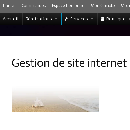
Aller
Panier
Commandes
Espace Personnel – Mon Compte
Mot 
au
contenu
Accueil
Réalisations
Services
Boutique
Gestion de site intern