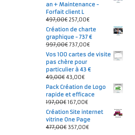
an + Maintenance -
Forfait client L
Le
Le
497,00
€
257,00
€
prix
prix
Création de charte
initial
actuel
graphique - 737 €
était :
est :
Le
Le
997,00
€
737,00
€
497,00€.
257,00€.
prix
prix
Vos 100 cartes de visite
initial
actuel
pas chère pour
était :
est :
particulier à 43 €
997,00€.
737,00€.
Le
Le
49,00
€
43,00
€
prix
prix
Pack Création de Logo
initial
actuel
rapide et efficace
était :
est :
Le
Le
197,00
€
167,00
€
49,00€.
43,00€.
prix
prix
Création Site internet
initial
actuel
vitrine One Page
était :
est :
Le
Le
477,00
€
357,00
€
197,00€.
167,00€.
prix
prix