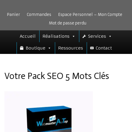
Aller
au
Panier
Commandes
Espace Personnel – Mon Compte
contenu
Mot de passe perdu
Accueil
Réalisations
Services
Boutique
Ressources
Contact
Votre Pack SEO 5 Mots Clés