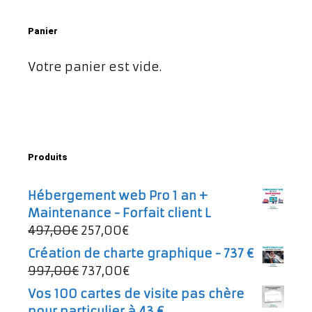
Panier
Votre panier est vide.
Produits
Hébergement web Pro 1 an +
Maintenance - Forfait client L
Le
Le
497,00
€
257,00
€
prix
prix
Création de charte graphique - 737 €
initial
actuel
Le
Le
997,00
€
737,00
€
était :
est :
prix
prix
Vos 100 cartes de visite pas chère
497,00€.
257,00€.
initial
actuel
pour particulier à 43 €