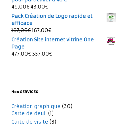
était :
est :
Le
Le
49,00
€
43,00
€
997,00€.
737,00€.
prix
prix
Pack Création de Logo rapide et
initial
actuel
efficace
était :
est :
Le
Le
197,00
€
167,00
€
49,00€.
43,00€.
prix
prix
Création Site internet vitrine One
initial
actuel
Page
était :
est :
Le
Le
477,00
€
357,00
€
197,00€.
167,00€.
prix
prix
initial
actuel
était :
est :
477,00€.
357,00€.
Nos SERVICES
Création graphique
(30)
Carte de deuil
(1)
Carte de visite
(8)