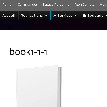
Aller
Panier
Commandes
Espace Personnel – Mon Compte
Mot 
au
contenu
Accueil
Réalisations
Services
Boutique
book1-1-1