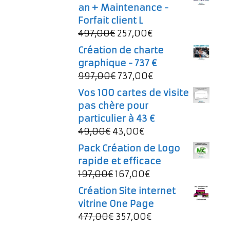
an + Maintenance -
Forfait client L
Le
Le
497,00
€
257,00
€
prix
prix
Création de charte
initial
actuel
graphique - 737 €
était :
est :
Le
Le
997,00
€
737,00
€
497,00€.
257,00€.
prix
prix
Vos 100 cartes de visite
initial
actuel
pas chère pour
était :
est :
particulier à 43 €
997,00€.
737,00€.
Le
Le
49,00
€
43,00
€
prix
prix
Pack Création de Logo
initial
actuel
rapide et efficace
était :
est :
Le
Le
197,00
€
167,00
€
49,00€.
43,00€.
prix
prix
Création Site internet
initial
actuel
vitrine One Page
était :
est :
Le
Le
477,00
€
357,00
€
197,00€.
167,00€.
prix
prix