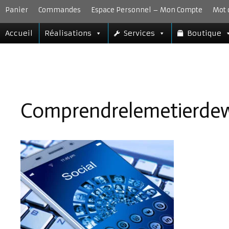
Aller
Panier
Commandes
Espace Personnel – Mon Compte
Mot 
au
contenu
Accueil
Réalisations
Services
Boutique
Comprendrelemetierde