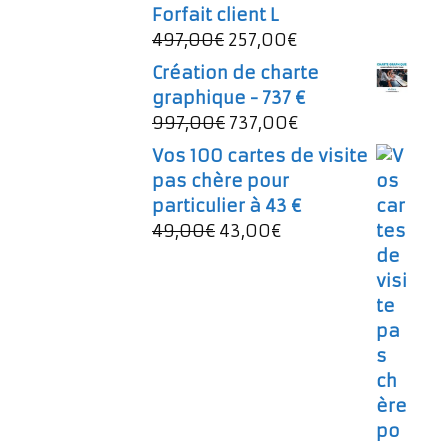
Forfait client L
Le
Le
497,00
€
257,00
€
prix
prix
Création de charte
initial
actuel
graphique - 737 €
était :
est :
Le
Le
997,00
€
737,00
€
497,00€.
257,00€.
prix
prix
Vos 100 cartes de visite
initial
actuel
pas chère pour
était :
est :
particulier à 43 €
997,00€.
737,00€.
Le
Le
49,00
€
43,00
€
prix
prix
initial
actuel
était :
est :
49,00€.
43,00€.