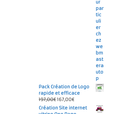
Pack Création de Logo
rapide et efficace
Le
Le
197,00
€
167,00
€
prix
prix
Création Site internet
initial
actuel