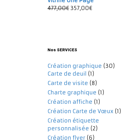
vitrine One Page
était :
est :
Le
Le
477,00
€
357,00
€
197,00€.
167,00€.
prix
prix
initial
actuel
était :
est :
477,00€.
357,00€.
Nos SERVICES
Création graphique
(30)
Carte de deuil
(1)
Carte de visite
(8)
Charte graphique
(1)
Création affiche
(1)
Création Carte de Vœux
(1)
Création étiquette
personnalisée
(2)
Création flyer
(6)