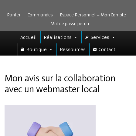
Aller
au
Panier
Commandes
Espace Personnel – Mon Compte
contenu
Mot de passe perdu
Accueil
Réalisations
Services
Boutique
Ressources
Contact
Mon avis sur la collaboration
avec un webmaster local