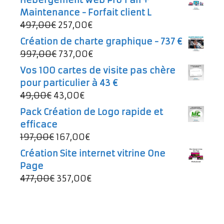
Maintenance - Forfait client L
Le
Le
497,00
€
257,00
€
prix
prix
Création de charte graphique - 737 €
initial
actuel
Le
Le
997,00
€
737,00
€
était :
est :
prix
prix
Vos 100 cartes de visite pas chère
497,00€.
257,00€.
initial
actuel
pour particulier à 43 €
était :
est :
Le
Le
49,00
€
43,00
€
997,00€.
737,00€.
prix
prix
Pack Création de Logo rapide et
initial
actuel
efficace
était :
est :
Le
Le
197,00
€
167,00
€
49,00€.
43,00€.
prix
prix
Création Site internet vitrine One
initial
actuel
Page
était :
est :
Le
Le
477,00
€
357,00
€
197,00€.
167,00€.
prix
prix
initial
actuel
était :
est :