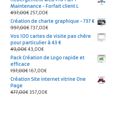
Maintenance - Forfait client L
Le
Le
497,00
€
257,00
€
prix
prix
Création de charte graphique - 737 €
initial
actuel
Le
Le
997,00
€
737,00
€
était :
est :
prix
prix
Vos 100 cartes de visite pas chère
497,00€.
257,00€.
initial
actuel
pour particulier à 43 €
était :
est :
Le
Le
49,00
€
43,00
€
997,00€.
737,00€.
prix
prix
Pack Création de Logo rapide et
initial
actuel
efficace
était :
est :
Le
Le
197,00
€
167,00
€
49,00€.
43,00€.
prix
prix
Création Site internet vitrine One
initial
actuel
Page
était :
est :
Le
Le
477,00
€
357,00
€
197,00€.
167,00€.
prix
prix
initial
actuel
était :
est :