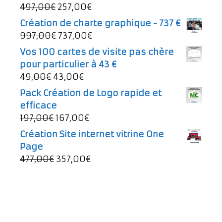
Le
Le
497,00
€
257,00
€
prix
prix
Création de charte graphique - 737 €
initial
actuel
Le
Le
997,00
€
737,00
€
était :
est :
prix
prix
Vos 100 cartes de visite pas chère
497,00€.
257,00€.
initial
actuel
pour particulier à 43 €
était :
est :
Le
Le
49,00
€
43,00
€
997,00€.
737,00€.
prix
prix
Pack Création de Logo rapide et
initial
actuel
efficace
était :
est :
Le
Le
197,00
€
167,00
€
49,00€.
43,00€.
prix
prix
Création Site internet vitrine One
initial
actuel
Page
était :
est :
Le
Le
477,00
€
357,00
€
197,00€.
167,00€.
prix
prix
initial
actuel
était :
est :
477,00€.
357,00€.