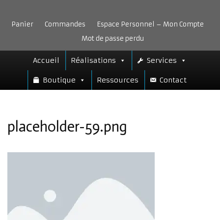
Aller
au
Panier
Commandes
Espace Personnel – Mon Compte
contenu
Mot de passe perdu
Accueil
Réalisations
Services
Boutique
Ressources
Contact
placeholder-59.png