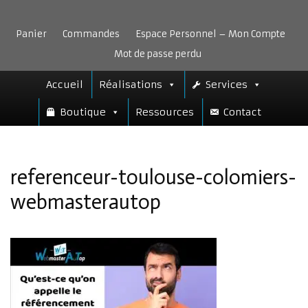
Aller
au
Panier
Commandes
Espace Personnel – Mon Compte
contenu
Mot de passe perdu
Accueil
Réalisations
Services
Boutique
Ressources
Contact
referenceur-toulouse-colomiers-
webmasterautop