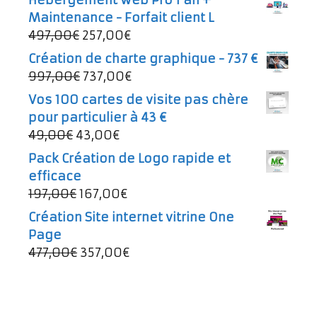
Maintenance - Forfait client L
Le
Le
497,00
€
257,00
€
prix
prix
Création de charte graphique - 737 €
initial
actuel
Le
Le
997,00
€
737,00
€
était :
est :
prix
prix
Vos 100 cartes de visite pas chère
497,00€.
257,00€.
initial
actuel
pour particulier à 43 €
était :
est :
Le
Le
49,00
€
43,00
€
997,00€.
737,00€.
prix
prix
Pack Création de Logo rapide et
initial
actuel
efficace
était :
est :
Le
Le
197,00
€
167,00
€
49,00€.
43,00€.
prix
prix
Création Site internet vitrine One
initial
actuel
Page
était :
est :
Le
Le
477,00
€
357,00
€
197,00€.
167,00€.
prix
prix
initial
actuel
était :
est :