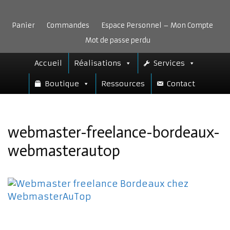
Aller
au
Panier
Commandes
Espace Personnel – Mon Compte
contenu
Mot de passe perdu
Accueil
Réalisations
Services
Boutique
Ressources
Contact
webmaster-freelance-bordeaux-
webmasterautop