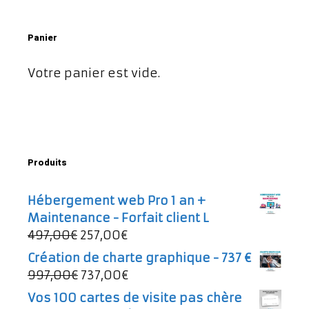
Panier
Votre panier est vide.
Produits
Hébergement web Pro 1 an +
Maintenance - Forfait client L
Le
Le
497,00
€
257,00
€
prix
prix
Création de charte graphique - 737 €
initial
actuel
Le
Le
997,00
€
737,00
€
était :
est :
prix
prix
Vos 100 cartes de visite pas chère
497,00€.
257,00€.
initial
actuel